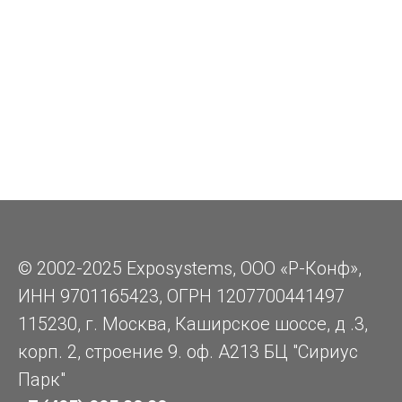
© 2002-2025 Exposystems, ООО «Р-Конф»,
ИНН 9701165423, ОГРН 1207700441497
115230, г. Москва, Каширское шоссе, д .3,
корп. 2, строение 9. оф. А213 БЦ "Сириус
Парк"