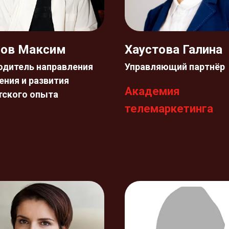
нов Максим
Хаустова Галина
одитель направления
Управляющий партнёр
ения и развития
Академия
тского опыта
телемаркетинга