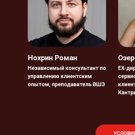
Нохрин Роман
Озер
Независимый консультант по
EX-ди
управлению клиентским
серви
опытом, преподаватель ВШЭ
клиен
Кантр
УСЛОВИЯ