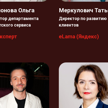
онова Ольга
Меркулович Тать
тор департамента
Директор по развитию
тского сервиса
клиентов
ксперт
eLama (Яндекс)