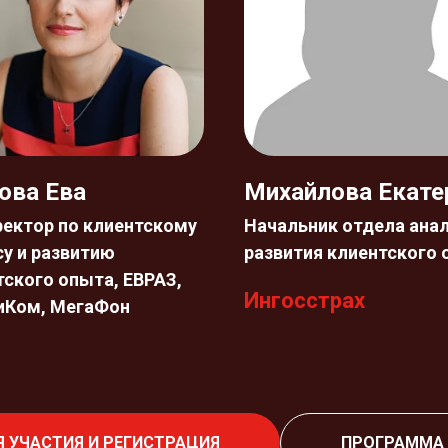
ова Ева
Михайлова Екате
ректор по клиентскому
Начальник отдела анал
су и развитию
развития клиентского
тского опыта, ЕВРАЗ,
Ингосстрах
иКом, МегаФон
 УЧАСТИЯ И РЕГИСТРАЦИЯ
ПРОГРАММА