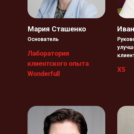
Мария Сташенко
Ива
Основатель
Руков
улучш
Лаборатория
клиен
клиентского опыта
Х5
Wonderfull