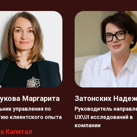
укова Маргарита
Затонских Наде
ьник управления по
Руководитель направл
тию клиентского опыта
UX\UI исследований в
компании
а Капитал