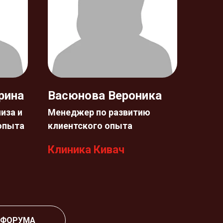
рина
Васюнова Вероника
иза и
Менеджер по развитию
 опыта
клиентского опыта
Клиника Кивач
 ФОРУМА