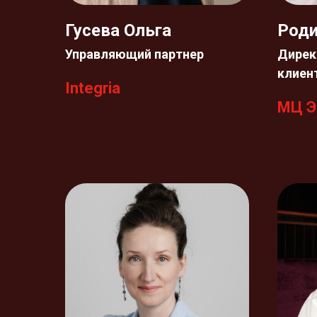
Гусева Ольга
Роди
Управляющий партнер
Дирек
клиен
Integria
МЦ Э