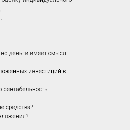
;
.
енно деньги имеет смысл
вложенных инвестиций в
ю рентабельность
е средства?
 вложения?