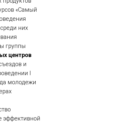
х продуктов
курсов «Самый
роведения
 среди них
ования
вы группы
ных центров
съездов и
роведении I
зда молодежи
дерах
ство
ие эффективной