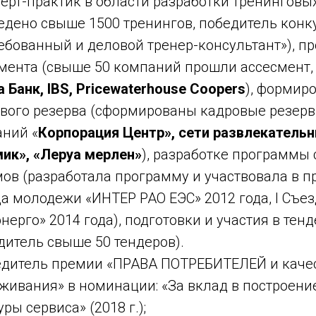
перт-практик в области разработки тренинговы
едено свыше 1500 тренингов, победитель кон
ебованный и деловой тренер-консультант»), п
мента (свыше 50 компаний прошли ассесмент,
 Банк, IBS, Pricewaterhouse Coopers
), формир
вого резерва (сформированы кадровые резер
ний «
Корпорация Центр», сети развлекатель
ик», «Леруа мерлен»
), разработке программы 
ов (разработала программу и участвовала в п
а молодежи «ИНТЕР РАО ЕЭС» 2012 года, I Съе
нерго» 2014 года), подготовки и участия в тен
дитель свыше 50 тендеров).
едитель премии «ПРАВА ПОТРЕБИТЕЛЕЙ и каче
живания» в номинации: «За вклад в построен
уры сервиса» (2018 г.);