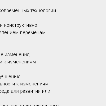
 современных технологий
 и конструктивно
влением переменам.
е изменения;
ти к изменениям
лучшению
вности к изменениям;
среда для развития или
на оценку индивидуального