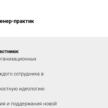
енер-практик
астники:
организационных
ждого сотрудника в
нностную идеологию
ния и поддержания новой