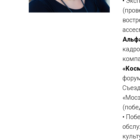
• Экс
(пров
востр
ассес
Альфа
кадро
компа
«Косм
форум
Съезд
«Мосэ
(побе
• Поб
обслу
культ