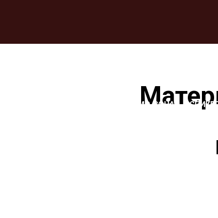
Матер
О CEF
ПРОГРАММА
ДЕМО-ЗОНА
СПИКЕ
ОНЛАЙН