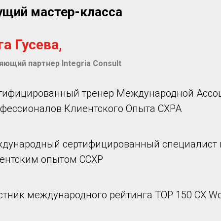
ущий мастер-класса
а Гусева,
яющий партнер Integria Consult
тифицированный тренер Международной Ассо
фессионалов Клиентского Опыта СХРА
дународный сертифицированный специалист 
ентским опытом CCXP
стник международного рейтинга TOP 150 CX Wor