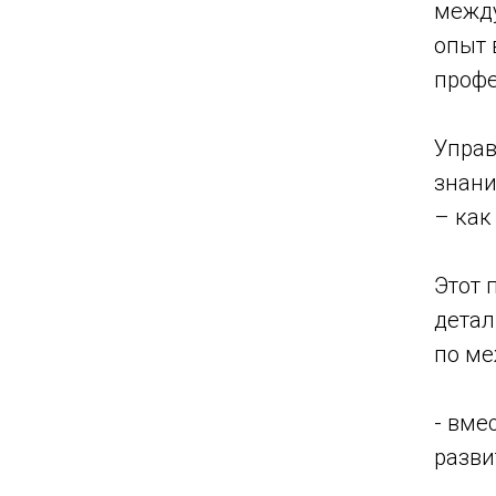
между
опыт 
профе
Управ
знани
– как
Этот 
детал
по ме
- вме
разви