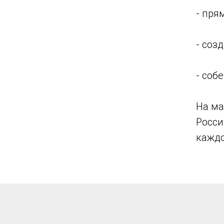
- пря
- соз
- соб
На ма
Росси
каждо