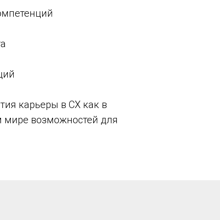
компетенций
та
ций
тия карьеры в СХ как в
ом мире возможностей для