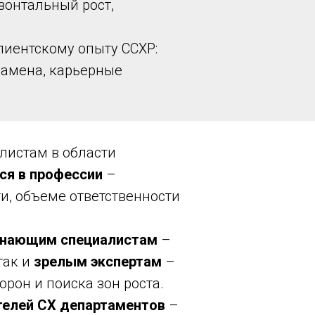
зонтальный рост,
иентскому опыту CCXP:
замена, карьерные
листам в области
ся в профессии
–
и, объеме ответственности
инающим специалистам
–
так и
зрелым экспертам
–
рон и поиска зон роста.
телей СХ департаментов
–