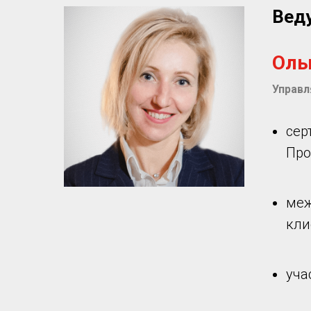
Вед
Ольг
Управл
сер
Про
меж
кли
уча