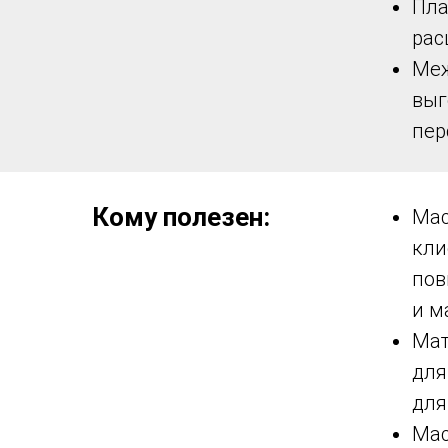
Пла
рас
Меж
выг
пер
Кому полезен
:
Мас
кли
пов
и м
Мат
для
для
Мас