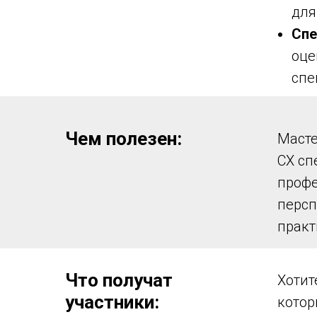
для
Спе
оце
спе
Чем полезен:
Масте
СХ сп
профе
персп
практ
Что получат
Хотит
участники
:
котор