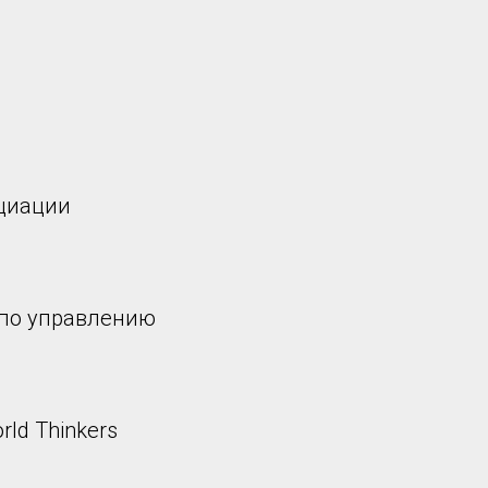
циации
по управлению
ld Thinkers