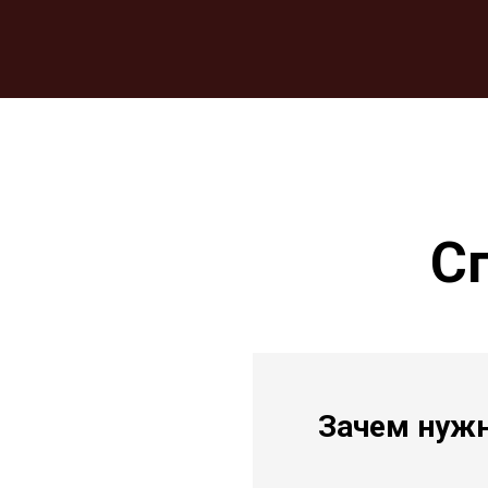
О CEF
ПРОГРАММА
ДЕМО-ЗОНА
СПИКЕ
ОНЛАЙН
С
Зачем нужн