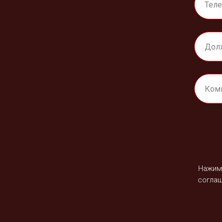
Нажима
согла