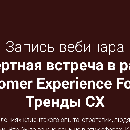
Запись вебинара
ртная встреча в 
omer Experience F
Тренды CX
ениях клиентского опыта: стратегии, людях,
. Что было важно раньше в этих сферах. 