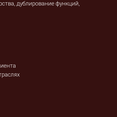
рства, дублирование функций,
лиента
отраслях