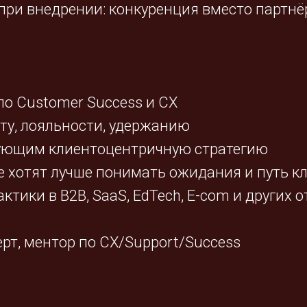
при внедрении: конкуренция вместо партнё
по Customer Success и CX
ту, лояльности, удержанию
ующим клиентоцентричную стратегию
 хотят лучше понимать ожидания и путь к
актики в B2B, SaaS, EdTech, E-com и других 
рт, ментор по CX/Support/Success